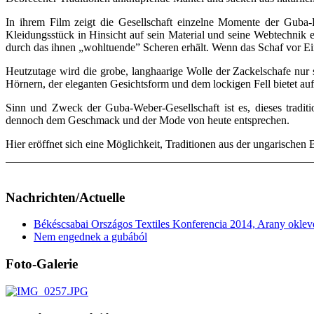
In ihrem Film zeigt die Gesellschaft einzelne Momente der Gub
Kleidungsstück in Hinsicht auf sein Material und seine Webtechnik 
durch das ihnen „wohltuende” Scheren erhält. Wenn das Schaf vor Eint
Heutzutage wird die grobe, langhaarige Wolle der Zackelschafe nur 
Hörnern, der eleganten Gesichtsform und dem lockigen Fell bietet au
Sinn und Zweck der Guba-Weber-Gesellschaft ist es, dieses tradi
dennoch dem Geschmack und der Mode von heute entsprechen.
Hier eröffnet sich eine Möglichkeit, Traditionen aus der ungarisch
Nachrichten/Actuelle
Békéscsabai Országos Textiles Konferencia 2014, Arany oklev
Nem engednek a gubából
Foto-Galerie