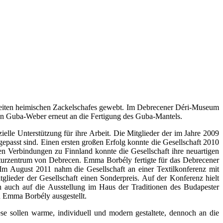
Urzeiten heimischen Zackelschafes gewebt. Im Debrecener Déri-Museum
n Guba-Weber erneut an die Fertigung des Guba-Mantels.
elle Unterstützung für ihre Arbeit. Die Mitglieder der im Jahre 2009
epasst sind. Einen ersten großen Erfolg konnte die Gesellschaft 2010
 Verbindungen zu Finnland konnte die Gesellschaft ihre neuartigen
lturzentrum von Debrecen. Emma Borbély fertigte für das Debrecener
 August 2011 nahm die Gesellschaft an einer Textilkonferenz mit
lieder der Gesellschaft einen Sonderpreis. Auf der Konferenz hielt
auch auf die Ausstellung im Haus der Traditionen des Budapester
Emma Borbély ausgestellt.
e sollen warme, individuell und modern gestaltete, dennoch an die