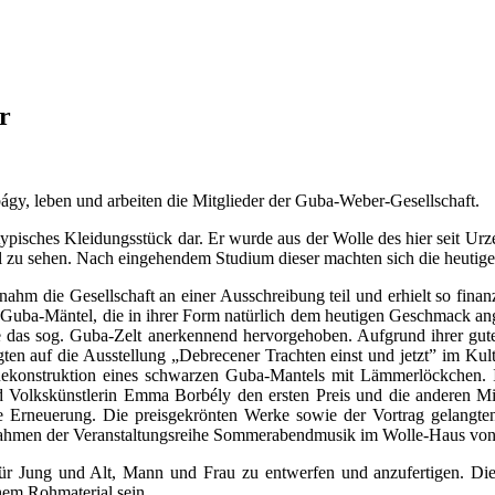
r
ágy, leben und arbeiten die Mitglieder der Guba-Weber-Gesellschaft.
n typisches Kleidungsstück dar. Er wurde aus der Wolle des hier seit 
 zu sehen. Nach eingehendem Studium dieser machten sich die heutige
 die Gesellschaft an einer Ausschreibung teil und erhielt so finanzi
r Guba-Mäntel, die in ihrer Form natürlich dem heutigen Geschmack ang
das sog. Guba-Zelt anerkennend hervorgehoben. Aufgrund ihrer guten
gten auf die Ausstellung „Debrecener Trachten einst und jetzt” im Ku
onstruktion eines schwarzen Guba-Mantels mit Lämmerlöckchen. Im
d Volkskünstlerin Emma Borbély den ersten Preis und die anderen Mitg
Erneuerung. Die preisgekrönten Werke sowie der Vortrag gelangten 
hmen der Veranstaltungsreihe Sommerabendmusik im Wolle-Haus von 
ür Jung und Alt, Mann und Frau zu entwerfen und anzufertigen. Dies
hem Rohmaterial sein.