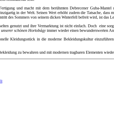
a-Fertigung und macht mit dem berühmten Debrecener Guba-Mantel m
einzigartig in der Welt. Seinen Wert erhöht zudem die Tatsache, dass 
ritt des Sommers von seinem dicken Winterfell befreit wird, ist das Le
selten genutzt und ihre Vermarktung ist nicht einfach. Doch
eine sor
f
unserer schönen Hortobágy
immer wieder einen bewunderswerten Anb
tionelle Kleidungsstück in die moderne Bekleidungskultur einzuführ
en Bekleidung zu bewahren und mit modernen tragbaren Elementen wiede
él