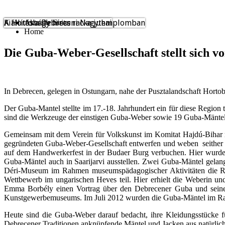
A Hortobágy híres racka juhai
Kiállítás a Debreceni Nagytemplomban
Aktuelle Seite:
Home
Die Guba-Weber-Gesellschaft stellt sich vo
In Debrecen, gelegen in Ostungarn, nahe der Pusztalandschaft Hortob
Der Guba-Mantel stellte im 17.-18. Jahrhundert ein für diese Regio
sind die Werkzeuge der einstigen Guba-Weber sowie 19 Guba-Mäntel
Gemeinsam mit dem Verein für Volkskunst im Komitat Hajdú-Bihar nahm
gegründeten Guba-Weber-Gesellschaft entwerfen und weben
seithe
auf dem Handwerkerfest in der Budaer Burg verbuchen. Hier wurde 
Guba-Mäntel auch in Saarijarvi ausstellen. Zwei Guba-Mäntel gelan
Déri-Museum im Rahmen museumspädagogischer Aktivitäten die Rek
Wettbewerb im ungarischen Heves teil. Hier erhielt die Weberin un
Emma Borbély einen Vortrag über den Debrecener Guba und seine 
Kunstgewerbemuseums. Im Juli 2012 wurden die Guba-Mäntel im Ra
Heute sind die Guba-Weber darauf bedacht, ihre Kleidungsstücke f
Debrecener Traditionen anknüpfende Mäntel und Jacken aus natürlic